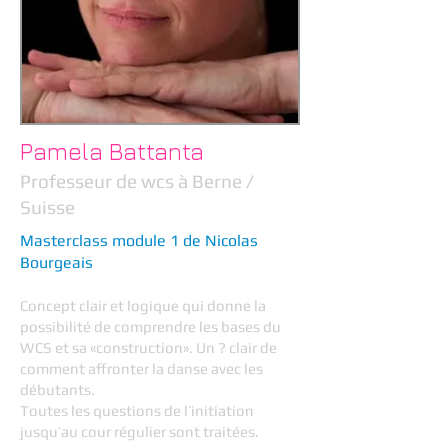
Pamela Battanta
Professeur de wcs à Berne /
Suisse
Masterclass module 1 de Nicolas
Bourgeais
Concept clair et logique qui donne la
possibilité de comprendre les bases du
WCS et sa «construction». Un ? clair de
comment affronter la danse avec les
débutants.
Toutes les questions de l’initiation
jusqu’au cour régulier sont traitées.