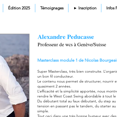
Édition 2025
Témoignages
► Inscription
Infos 
Alexandre Peducasse
Professeur de wcs à Genève/Suisse
Masterclass module 1 de Nicolas Bourgeai
Super Masterclass, très bien construite. L’organis
un bon fil conducteur.
Le contenu nous permet de structurer, nourrir e
quasiment 2 années.
L’efficacité et la simplicité apportée, nous montr
rendre le West Coast Swing abordable à tout l
Du débutant total au faux débutant, du step au 
tension en passant pas le tandem, du starter au 
simple.
Tout ceci dans une très bonne humeur avec des