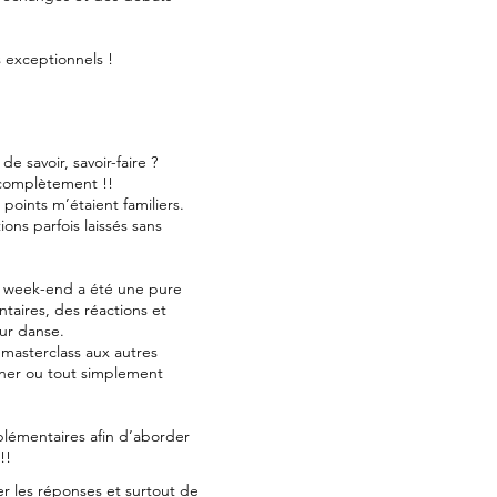
 exceptionnels !
 savoir, savoir-faire ?
 complètement !!
points m’étaient familiers.
ns parfois laissés sans
ce week-end a été une pure
ntaires, des réactions et
ur danse.
 masterclass aux autres
iner ou tout simplement
plémentaires afin d’aborder
!!
er les réponses et surtout de