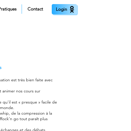
Pratiques
Contact
Login
s
ation est très bien faite avec
t animer nos cours sur
e qu’il est « presque » facile de
e monde.
whip, de la compression à la
Rock’n go tout paraît plus
 échanges et des débats