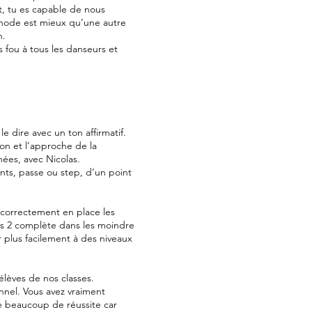
t, tu es capable de nous
hode est mieux qu’une autre
n.
 fou à tous les danseurs et
e le dire avec un ton affirmatif.
on et l’approche de la
nées, avec Nicolas.
nts, passe ou step, d’un point
 correctement en place les
ass 2 complète dans les moindre
r plus facilement à des niveaux
élèves de nos classes.
onnel. Vous avez vraiment
re beaucoup de réussite car