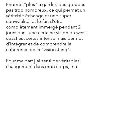
Enorme "plus" à garder: des groupes
pas trop nombreux, ce qui permet un
véritable échange et une super
convivialité; et le fait d'être
complètement immergé pendant 2
jours dans une certaine vision du west
coast est certes intense mais permet
d'intégrer et de comprendre la
cohérence de la "vision Jang".
Pour ma part j'ai senti de véritables
changement dans mon corps, ma
danse et mon appréhension du west
coast swing en fin de masterclass
seulement, même si
"intellectuellement" j'ai tout de suite
adhéré.
Donc merci à tous!!!!!!
Nous contacter (Nico) :