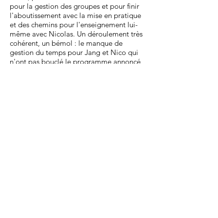
pour la gestion des groupes et pour finir
l'aboutissement avec la mise en pratique
et des chemins pour l'enseignement lui-
même avec Nicolas. Un déroulement très
cohérent, un bémol : le manque de
gestion du temps pour Jang et Nico qui
n'ont pas bouclé le programme annoncé,
peut-être dû au mélange de 2 publics
(déjà enseignant et non enseignant) avec
des attentes un peu différentes. Pour nous
un mélange à la fois enrichissant et aussi
un peu frustrant sur l'échange
d'expérience relatif à la pratique des
enseignements proprement dit. En tout
cas une expérience très positive ! Merci à
vous trois.
Cathy Romero
Professeur de wcs à Gap / France