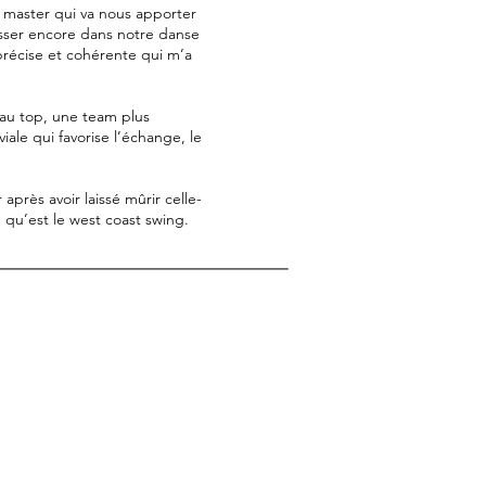
e master qui va nous apporter
esser encore dans notre danse
récise et cohérente qui m’a
au top, une team plus
iale qui favorise l’échange, le
après avoir laissé mûrir celle-
e qu’est le west coast swing.