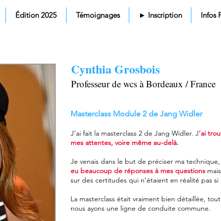
Édition 2025
Témoignages
► Inscription
Infos 
Cynthia Grosbois
Professeur de wcs à Bordeaux / France
​Masterclass Module 2 de Jang Widler
J’ai fait la masterclass 2 de Jang Widler. J
’ai tro
mes attentes, voire même au-delà.
Je venais dans le but de préciser ma technique, l
eu beaucoup de réponses à mes questions
mais
sur des certitudes qui n’étaient en réalité pas si
La masterclass était vraiment bien détaillée, to
nous ayons une ligne de conduite commune.