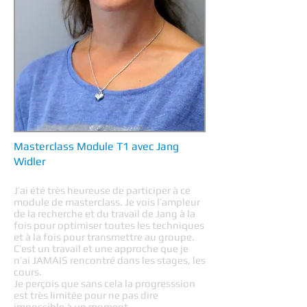
Masterclass Module T1 avec Jang
Widler
J’ai été très heureuse de participer à ce
module de masterclass. Je vois l’ampleur
de la recherche et du travail de Jang à la
fois pour optimiser toutes les techniques
et à la fois pour transmettre au groupe.
C’est un travail et une approche que je
n’ai JAMAIS rencontré dans les stages, les
cours.
Je perçois que sans cela la progresssion
est très limitée pour ne pas dire
impossible à un moment.