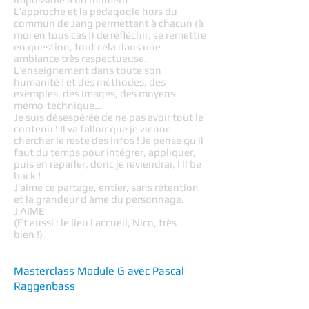
L’approche et la pédagogie hors du
commun de Jang permettant à chacun (à
moi en tous cas !) de réfléchir, se remettre
en question, tout cela dans une
ambiance très respectueuse.
L’enseignement dans toute son
humanité ! et des méthodes, des
exemples, des images, des moyens
mémo-technique…
Je suis désespérée de ne pas avoir tout le
contenu ! Il va falloir que je vienne
chercher le reste des infos ! Je pense qu’il
faut du temps pour intégrer, appliquer,
puis en reparler, donc je reviendrai, I’ll be
back !
J’aime ce partage, entier, sans rétention
et la grandeur d’âme du personnage.
J’AIME
(Et aussi : le lieu l’accueil, Nico, très
bien !)
Masterclass Module G avec Pascal
Raggenbass