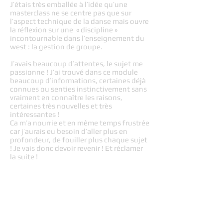
J’étais très emballée à l’idée qu’une
masterclass ne se centre pas que sur
l’aspect technique de la danse mais ouvre
la réflexion sur une « discipline »
incontournable dans l’enseignement du
west : la gestion de groupe.
J’avais beaucoup d’attentes, le sujet me
passionne ! J’ai trouvé dans ce module
beaucoup d’informations, certaines déjà
connues ou senties instinctivement sans
vraiment en connaître les raisons,
certaines très nouvelles et très
intéressantes !
Ca m’a nourrie et en même temps frustrée
car j’aurais eu besoin d’aller plus en
profondeur, de fouiller plus chaque sujet
! Je vais donc devoir revenir ! Et réclamer
la suite !
Je vais me pencher aussi moi-même bien
sûr sur les portes qui ont été ouvertes,
merci d’avoir organisé ce module qui
contient des informations que tous les
profs devraient connaître.