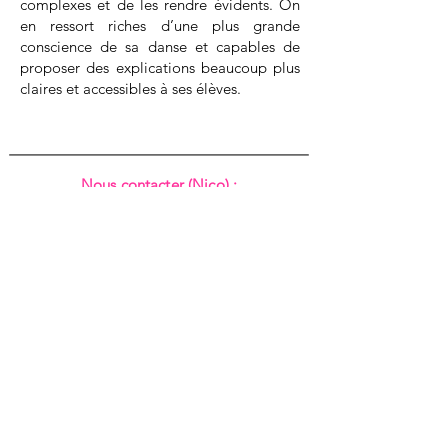
complexes et de les rendre évidents. On
en ressort riches d’une plus grande
conscience de sa danse et capables de
proposer des explications beaucoup plus
claires et accessibles à ses élèves.
Nous contacter (Nico) :
+33 7 81 80 31 30
hello@nico.dance
Encas-Danses
Annexe
1 Impasse de Lisieux
31300 TOULOUSE