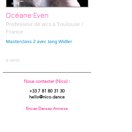
Océane Even
Professeur de wcs à Toulouse /
France
Masterclass 2 avec Jang Widler
a venir
Nous contacter (Nico) :
+33 7 81 80 31 30
hello@nico.dance
Encas-Danses
Annexe
1 Impasse de Lisieux
31300 TOULOUSE