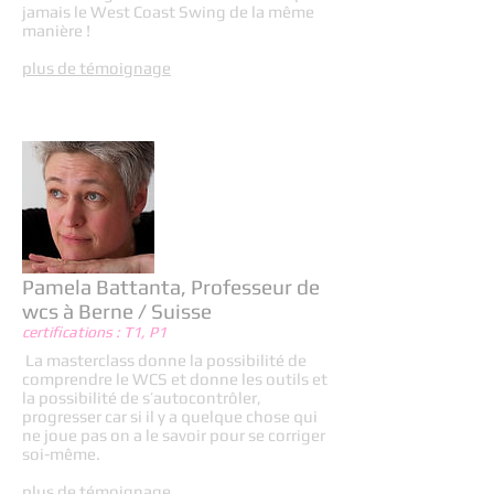
jamais le West Coast Swing de la même
manière !
plus de témoignage
Pamela Battanta, Professeur de
wcs à Berne / Suisse
certifications : T1, P1
La masterclass donne la possibilité de
comprendre le WCS et donne les outils et
la possibilité de s’autocontrôler,
progresser car si il y a quelque chose qui
ne joue pas on a le savoir pour se corriger
soi-même.
plus de témoignage