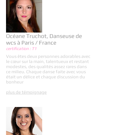
Océane Truchot, Danseuse de
wcs à Paris / France
certification : T1
Vous êtes deux personnes adorables avec
le cœur sur la main, talentueux et restant
modestes, des qualités assez rares dans
ce milieu. Chaque danse faite avec vous
était un délice et chaque discussion du
bonheur
plus de témoignage