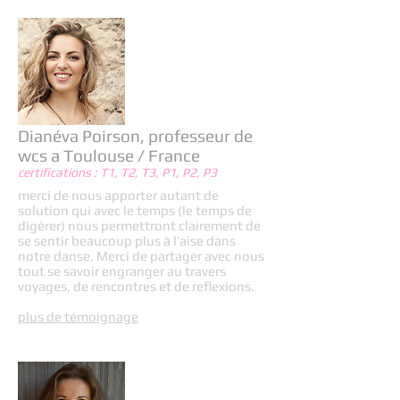
Dianéva Poirson, professeur de
wcs a Toulouse / France
certifications : T1, T2, T3, P1, P2, P3
merci de nous apporter autant de
solution qui avec le temps (le temps de
digérer) nous permettront clairement de
se sentir beaucoup plus à l’aise dans
notre danse. Merci de partager avec nous
tout se savoir engranger au travers
voyages, de rencontres et de reflexions.
plus de témoignage