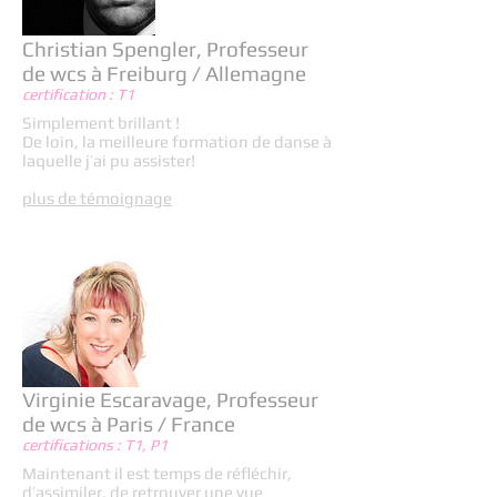
Christian Spengler, Professeur
de wcs à Freiburg / Allemagne
certification : T1
Simplement brillant !
De loin, la meilleure formation de danse à
laquelle j’ai pu assister!
plus de témoignage
Virginie Escaravage, Professeur
de wcs à Paris / France
certifications : T1, P1
Maintenant il est temps de réfléchir,
d’assimiler, de retrouver une vue