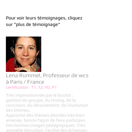
précédentes
Masterclass
Pour voir leurs témoignages, cliquez
sur "plus de témoignage"
Lena Rummel, Professeur de wcs
à Paris / France
certification : T1, T2, PG, P1
Très impressionnée par le boulot :
gestion du groupe, du timing, de la
concision, du déroulement, de l’évolution
des thèmes.
Approche des thèmes abordés très bien
amenée, bonne façon de faire participer,
très bonnes images pédagogiques. Très
agréable élocution, facilité des échanges