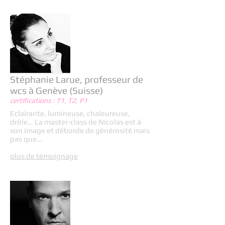
Stéphanie Larue, professeur de
wcs à Genève (Suisse)
certifications : T1, T2, P1
Eclairante, lumineuse, chaleureuse,
drôle… La master-class de Nicolas est à
son image et déborde de générosité mais
pas que…
plus de témoignage