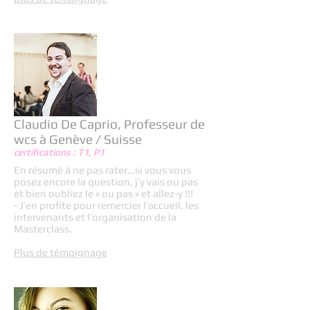
Claudio De Caprio, Professeur de
wcs à Genève / Suisse
certifications : T1, P1
En résumé à ne pas rater…si vous vous
posez encore la question, j’y vais ou pas
et bien oubliez le « ou pas » et allez-y !!!
- J’en profite pour remercier l’accueil, les
intervenants et l’organisation de la
Masterclass.
Plus de témoignage