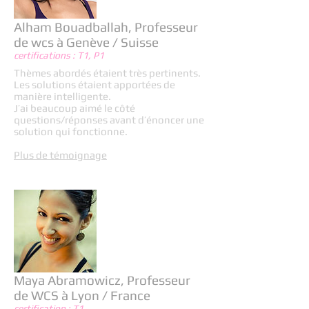
Alham Bouadballah, Professeur
de wcs à Genève / Suisse
certifications : T1, P1
Thèmes abordés étaient très pertinents.
Les solutions étaient apportées de
manière intelligente.
J’ai beaucoup aimé le côté
questions/réponses avant d’énoncer une
solution qui fonctionne.
Plus de témoignage
Maya Abramowicz, Professeur
de WCS à Lyon / France
certification : T1