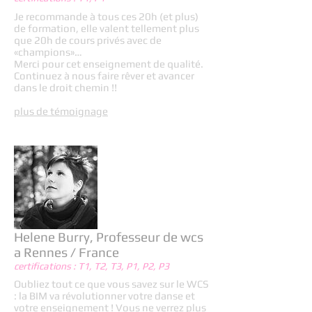
Je recommande à tous ces 20h (et plus)
de formation, elle valent tellement plus
que 20h de cours privés avec de
«champions»…
Merci pour cet enseignement de qualité.
Continuez à nous faire rêver et avancer
dans le droit chemin !!
plus de témoignage
Helene Burry, Professeur de wcs
a Rennes / France
certifications : T1, T2, T3, P1, P2, P3
Oubliez tout ce que vous savez sur le WCS
: la BIM va révolutionner votre danse et
votre enseignement ! Vous ne verrez plus