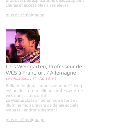
proposer des explications beaucoup plus
claires et accessibles à ses élèves.
plus de témoignage
Lars Weingarten, Professeur de
WCS à Francfort / Allemagne
certifications : T1, T2, T3, P1
Brillant, logique, impressionnant!" Jang
est un des tout meilleurs professeurs de
wcs que j’ai rencontré !
La MasterClass à libérer mon esprit et
illuminé mon univers de danse sociale…
Nous reviendrons bientôt !
plus de témoignage