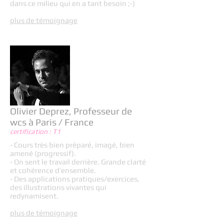
dans ce milieu qui en a tant besoin ;-)
plus de témoignage
Olivier Deprez, Professeur de
wcs à Paris / France
certification : T1
- Cours très bien préparé, imagé, bien
amené (progressif).
- On sent le travail derrière. Grande clarté
et cohérence d’ensemble.
- Des applications pratiques/exercices,
des illustrations vivantes qui
redynamisent.
plus de témoignage