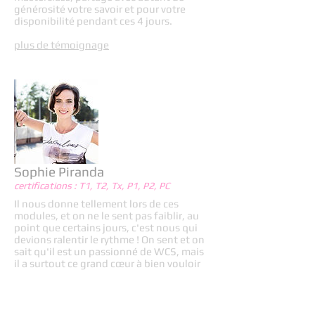
générosité votre savoir et pour votre
disponibilité pendant ces 4 jours.
plus de témoignage
Sophie Piranda
certifications : T1, T2, Tx, P1, P2, PC
Il nous donne tellement lors de ces
modules, et on ne le sent pas faiblir, au
point que certains jours, c'est nous qui
devions ralentir le rythme ! On sent et on
sait qu'il est un passionné de WCS, mais
il a surtout ce grand cœur à bien vouloir
partager ça avec nous tous
plus de témoignage