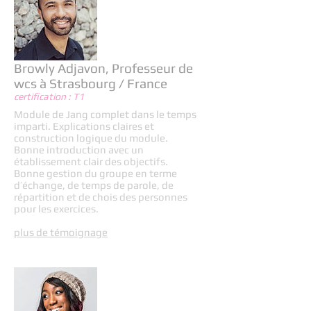
Browly Adjavon, Professeur de
wcs à Strasbourg / France
certification : T1
Module de Jang complet dans le temps
imparti. Explications claires et
construction logique du module.
Bonne introduction avec un
établissement clair des objectifs.
Bonne gestion du groupe en terme
d’échange, de temps de parole, de
répartition et de chois des personnes
pour les exercices.
plus de témoignage