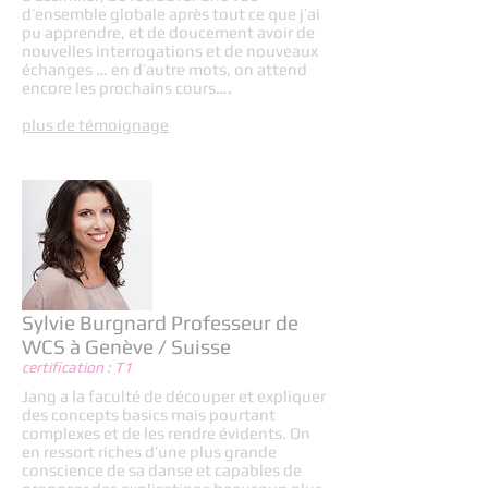
d’ensemble globale après tout ce que j’ai
pu apprendre, et de doucement avoir de
nouvelles interrogations et de nouveaux
échanges … en d’autre mots, on attend
encore les prochains cours….
plus de témoignage
Sylvie Burgnard Professeur de
WCS à Genève / Suisse
certification : T1
Jang a la faculté de découper et expliquer
des concepts basics mais pourtant
complexes et de les rendre évidents. On
en ressort riches d’une plus grande
conscience de sa danse et capables de