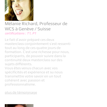
Mélanie Richard, Professeur de
WCS à Genève / Suisse
certifications : T1, P1
Le fait d’avoir préparé ces deux
masterclass conjointement s’est ressenti
tout au long de ces quatre jours de
formation. C’est une richesse pour nous,
participants, de pouvoir suivre dans la
continuité deux masterclass sur des
sujets différents.
Vous êtes venus chacun avec vos
spécificités et expérience et su nous
transmettre votre savoir en un tout
cohérent avec passion et
professionnalisme.
plus de témoignage