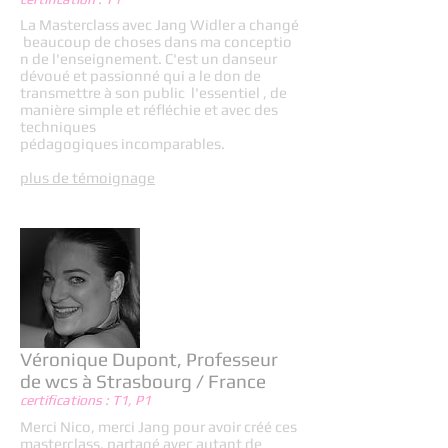
La Masterclass avec Jang Widler a changé
beaucoup de choses dans ma conceptio
n de l'enseignement. C'est un danseur
dévoué et passionné qui a le don de
transmettre à son public l'essentiel , de
manière simple et réfléchie et avec des
techniques
pédagogiques incomparables.
plus de témoignage
Véronique Dupont, Professeur
de wcs à Strasbourg / France
certifications : T1, P1
Merci Nico, merci Jang pour avoir créé ces
masterclass, partagé avec autant de