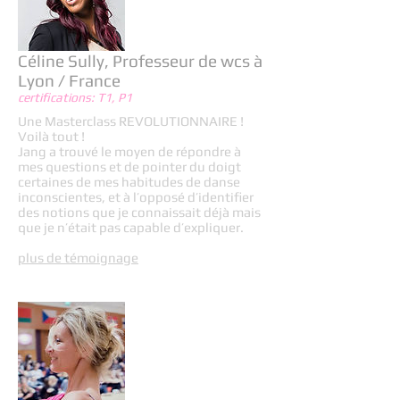
Céline Sully, Professeur de wcs à
Lyon / France
certifications: T1, P1
Une Masterclass REVOLUTIONNAIRE !
Voilà tout !
Jang a trouvé le moyen de répondre à
mes questions et de pointer du doigt
certaines de mes habitudes de danse
inconscientes, et à l’opposé d’identifier
des notions que je connaissait déjà mais
que je n’était pas capable d’expliquer.
plus de témoignage