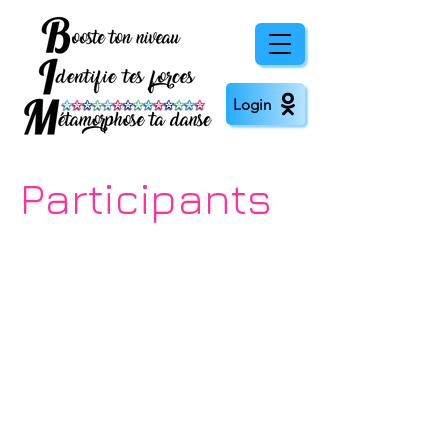
Login
Participants
Voici les photos et
témoignages des
participants à nos