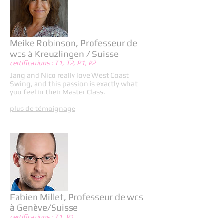
Meike Robinson, Professeur de
wcs à Kreuzlingen / Suisse
certifications : T1, T2, P1, P2
Jang and Nico really love West Coast
Swing, and this passion is exactly what
you feel in their Master Class.
plus de témoignage
Fabien Millet, Professeur de wcs
à Genève/Suisse
certifications : T1, P1