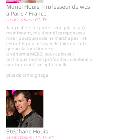
Muriel Houis, Professeur de wcs
a Paris / France
certifications : P1, Tx
Jang est le seul professeur qui, jusqu’à
maintenant, m’a donné les réponses à
mes « pourquoi cela ne marche pas » et
les outils pour essayer de faire en sorte
que «cela fonctionne ».
Un énorme MERCI pour ce travail
technique tout en profondeur combiné à
une humanité exceptionnelle.
plus de témoignage
Stéphane Houis
certifications : T1, Tx, P1