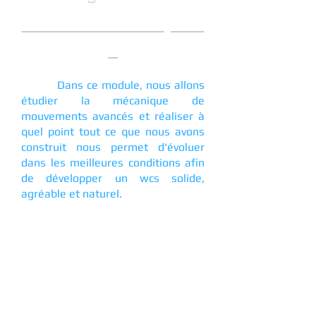
Module T2 - Et après
?
Dans ce module, nous allons
étudier la mécanique de
mouvements avancés et réaliser à
quel point tout ce que nous avons
construit nous permet d'évoluer
dans les meilleures conditions afin
de développer un wcs solide,
agréable et naturel.
Maitrise des rotations
Comprendre les inerties
Les whips
Les diagonales
Les ducks
Les drops (ou tombés)