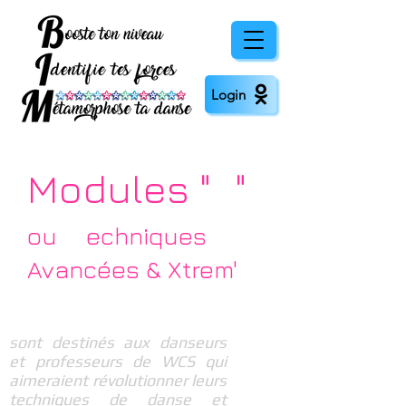
Login
Modules "
T
"
T
ou
echniques
Avancées
& Xtrem'
Les 3 Modules T
sont destinés aux danseurs
et professeurs de WCS qui
aimeraient révolutionner leurs
techniques de danse et