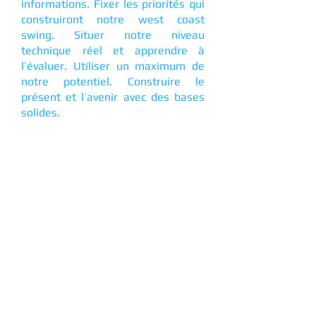
informations. Fixer les priorités qui
construiront notre west coast
swing. Situer notre niveau
technique réel et apprendre à
l’évaluer. Utiliser un maximum de
notre potentiel. Construire le
présent et l’avenir avec des bases
solides.
Les problématiques du WCS
Les solutions
Qui est votre pire ennemi?
Comment le maîtriser.
Connaître les différences majeures
entre les meilleurs danseurs et les
autres.
Développer les compétences qui
nous permettront d’utiliser tout
notre potentiel.
Comprendre clairement ce qu’est la