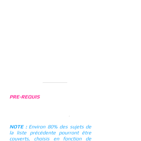
connexion.
Comprendre les rôles et les
responsabilités de chacun dans le
couple.
Construire des basics solide et
incontestables
Maîtriser les concepts des « 3C » et
des « 3P »
DUREE :
10 heures sur 2 jours. RDV
sur la page
PLANNING
pour les
dates et horaires.
PRE-REQUIS
: 2-3 ans minimum de
pratique du WCS (danseur
Confirmés) ou être professeur de
WCS depuis 1an minimum
.
NOTE :
Environ 80% des sujets de
la liste précédente pourront être
couverts, choisis en fonction de