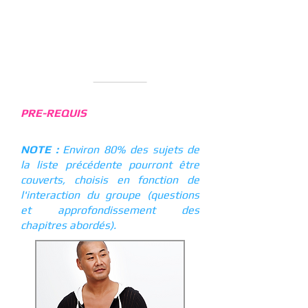
Les sous-rotations
Les sur-rotations
DUREE :
10 heures sur 2 jours. RDV
sur la page
PLANNING
pour les
dates et horaires.
PRE-REQUIS
: Participation au
MODULE-T1
NOTE :
Environ 80% des sujets de
la liste précédente pourront être
couverts, choisis en fonction de
l'interaction du groupe (questions
et approfondissement des
chapitres abordés).