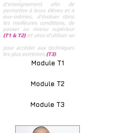
d'enseignement afin de
permettre à leurs élèves et à
eux-mêmes, d'évoluer dans
les meilleures conditions, de
passer au niveau supérieur
(T1 & T2)
et ainsi d'utiliser un
maximum de leur potentiel
pour accéder aux techniques
les plus extrêmes
(T3)
.
Module T1
Module T2
Module T3