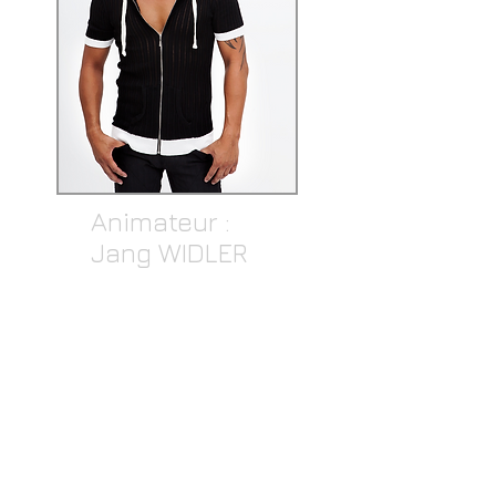
Animateur :
Jang WIDLER
Module T3 -
Situations extrêmes'
Les Modules T1 et T2 vous ont
plu et ont éclaircit beaucoup de
chose dans votre danse et votre
enseignement...? Je vous propose
donc d'aller encore plus loin en