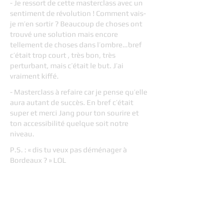
- Je ressort de cette masterclass avec un
sentiment de révolution ! Comment vais-
je m’en sortir ? Beaucoup de choses ont
trouvé une solution mais encore
tellement de choses dans l’ombre…bref
c’était trop court , très bon, très
perturbant, mais c’était le but. J’ai
vraiment kiffé.
- Masterclass à refaire car je pense qu’elle
aura autant de succès. En bref c’était
super et merci Jang pour ton sourire et
ton accessibilité quelque soit notre
niveau.
P.S. : « dis tu veux pas déménager à
Bordeaux ? » LOL
Cohérence entre les deux modules
- Bonne continuité entre la master de
Nico et celle de Jang mais à quel moment