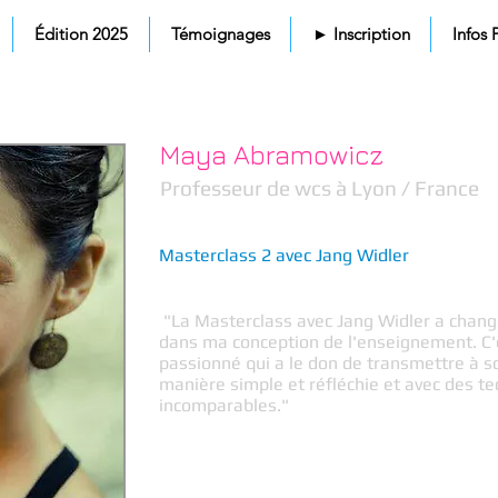
Édition 2025
Témoignages
► Inscription
Infos 
Maya Abramowicz
Professeur de wcs à Lyon / France
Masterclass 2 avec Jang Widler
"La Masterclass avec Jang Widler a chan
dans ma conception de l'enseignement. C'
passionné qui a le don de transmettre à so
manière simple et réfléchie et avec des 
incomparables."