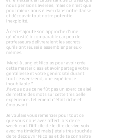
nous pensions avérées, mais ce n'est que
pour mieux nous élever dans notre danse
et découvrir tout notre potentiel
inexploité.
À ceci s'ajoute son approche d'une
générosité incomparable car peu de
professeurs délivreraient les secrets
qu'ils ont réussi à assembler par eux-
mêmes.
Merci à Jang et Nicolas pour avoir crée
cette master class et avoir partagé votre
gentillesse et votre générosité durant
tout ce week-end, une expérience
inoubliable.”
J'avoue que ce ne fût pas un exercice aisé
de mettre des mots sur cette très belle
expérience, tellement c'était riche et
émouvant.
Je voulais vous remercier pour tout ce
que vous nous avez offert lors de ce
week-end. Difficile de le dire de vive-voix
avec ma timidité mais j'étais très touchée
de te découvrir Nicolas et de te connaître