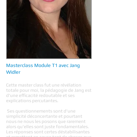
Masterclass Module T1 avec Jang
Widler
Cette master class fut une révélation
totale pour moi, la pédagogie de Jang est
d'une efficacité redoutable et ses
explications percutantes.
Ses questionnements sont d'une
simplicité déconcertante et pourtant
nous ne nous les posons que rarement
alors qu'elles sont juste fondamentales.
Les réponses sont certes déstabilisantes
et remettent en cause tant de choses que