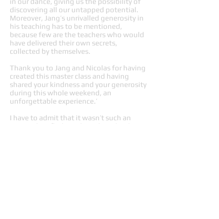
in our dance, giving us the possibility of
discovering all our untapped potential.
Moreover, Jang’s unrivalled generosity in
his teaching has to be mentioned,
because few are the teachers who would
have delivered their own secrets,
collected by themselves.
Thank you to Jang and Nicolas for having
created this master class and having
shared your kindness and your generosity
during this whole weekend, an
unforgettable experience.’
I have to admit that it wasn’t such an
easy task to find words to describe this
wonderful experience, since it has been
really rich and touching.
I would like to thank you for what you
gave us during this weekend. Hard to tell
it viva voce because I’m pretty shy but I’ve
been really touched to meet you Nicolas
and to know Jang.
You are two adorable and so generous
people; talented but always humble,
pretty rare qualities in this environment.